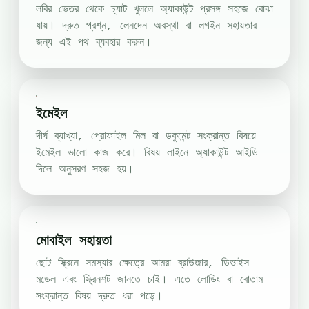
লবির ভেতর থেকে চ্যাট খুললে অ্যাকাউন্ট প্রসঙ্গ সহজে বোঝা
যায়। দ্রুত প্রশ্ন, লেনদেন অবস্থা বা লগইন সহায়তার
জন্য এই পথ ব্যবহার করুন।
ইমেইল
দীর্ঘ ব্যাখ্যা, প্রোফাইল মিল বা ডকুমেন্ট সংক্রান্ত বিষয়ে
ইমেইল ভালো কাজ করে। বিষয় লাইনে অ্যাকাউন্ট আইডি
দিলে অনুসরণ সহজ হয়।
মোবাইল সহায়তা
ছোট স্ক্রিনে সমস্যার ক্ষেত্রে আমরা ব্রাউজার, ডিভাইস
মডেল এবং স্ক্রিনশট জানতে চাই। এতে লোডিং বা বোতাম
সংক্রান্ত বিষয় দ্রুত ধরা পড়ে।