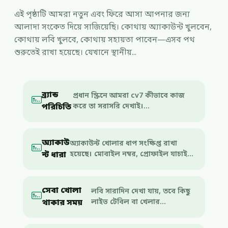
এই পৃষ্ঠাটি আমরা নতুন এবং ফিরে আসা আপনার জন্য
আলাদা সংকেত দিয়ে সাজিয়েছি। কোথায় অ্যাকাউন্ট খুলবেন,
কোথায় লবি খুলবে, কোথায় সহায়তা পাবেন—এসব পথ
শুরুতেই রাখা হয়েছে। যেখানে স্থানীয়...
ব্র্যান্ড
প্রধান স্ক্রিনে আমরা cv7 কীভাবে কাজ
পরিচিতি
করে তা সরাসরি দেখাই।...
অ্যাকাউ
অ্যাকাউন্ট খোলার ধাপ সংক্ষিপ্ত রাখা
ন্ট ধারা
হয়েছে। মোবাইল নম্বর, প্রোফাইল যাচাই...
সেবা খোলা
লবি সারাদিন দেখা যায়, তবে কিছু
থাকার সময়
লাইভ টেবিল বা খেলার...