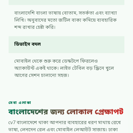
বাংলাদেশি বাংলা ভাষায় বোতাম, সতর্কতা এবং ব্যাখ্যা
লিখি। অনুবাদের মতো জটিল বাক্য কমিয়ে ব্যবহারিক
শব্দ রাখার চেষ্টা করি।
ডিভাইস বদল
মোবাইল থেকে শুরু করে ডেস্কটপে ফিরলেও
অ্যাকাউন্ট একই থাকে। লাইভ টেবিল বড় স্ক্রিনে খুলে
আগের সেশন চালানো সহজ।
সেবা এলাকা
বাংলাদেশের জন্য লোকাল প্রেক্ষাপট
cv7 বাংলাদেশে থাকা আপনার ব্যবহারের ধরণ মাথায় রেখে
ভাষা, লেনদেন রেল এবং মোবাইল লেআউট সাজায়। ঢাকা