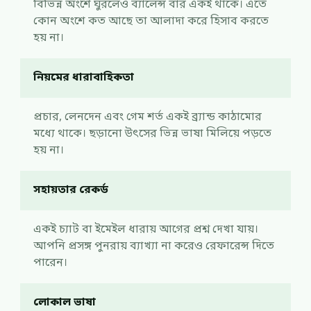
বিভিন্ন অংশে ঘুরলেও ব্যালেন্স বার একই থাকে। এতে
কোন অংশে কত আছে তা আলাদা করে হিসাব করতে
হয় না।
নিয়মের ধারাবাহিকতা
প্রচার, লেনদেন এবং গেম শর্ত একই ব্র্যান্ড কাঠামোর
মধ্যে থাকে। ছড়ানো উৎসের ভিন্ন ভাষা মিলিয়ে পড়তে
হয় না।
সহায়তার রেকর্ড
একই চ্যাট বা ইমেইল ধারায় আগের প্রশ্ন দেখা যায়।
আপনি প্রসঙ্গ পুনরায় ব্যাখ্যা না করেও রেফারেন্স দিতে
পারেন।
লোকাল ভাষা