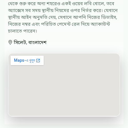
থেকে শুরু করে অন্য শহরেও একই ওয়েব লবি খোলে, তবে
অ্যাক্সেস সব সময় স্থানীয় নিয়মের ওপর নির্ভর করে। যেখানে
স্থানীয় আইন অনুমতি দেয়, সেখানে আপনি নিজের ডিভাইস,
নিজের নম্বর এবং পরিচিত পেমেন্ট রেল দিয়ে অ্যাকাউন্ট
চালাতে পারেন।
সিলেট, বাংলাদেশ