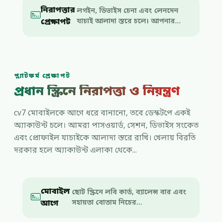
নিরাপত্তার
লগইন, ডিভাইস চেনা এবং লেনদেন
প্রেক্ষাপট
যাচাই আলাদা স্তরে চলে। আপনার...
প্ল্যাটফর্ম প্রেক্ষাপট
প্রধান স্ক্রিনে নিরাপত্তা ও নিয়ন্ত্রণ
cv7 মোবাইলকে আগে ধরে বানানো, তবে ডেস্কটপে একই
অ্যাকাউন্ট চলে। আমরা পাসওয়ার্ড, সেশন, ডিভাইস সংকেত
এবং প্রোফাইল যাচাইকে আলাদা স্তরে রাখি। খেলায় বিরতি
দরকার হলে অ্যাকাউন্ট এলাকা থেকে...
মোবাইল
ছোট স্ক্রিনে লবি কার্ড, ব্যালেন্স বার এবং
আগে
সহায়তা বোতাম নিচের...