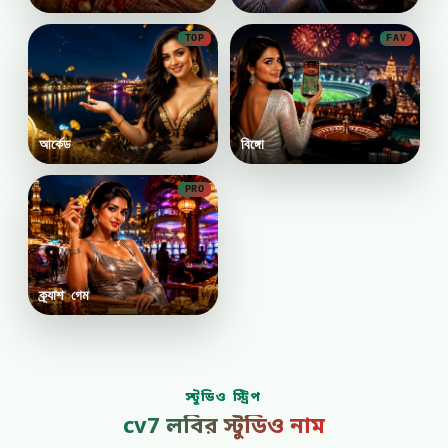
TOP
FAV
আর্কেড
বিঙ্গো
PRO
ক্র্যাশ গেম
স্টুডিও স্ট্রিপ
cv7 লবির স্টুডিও নাম