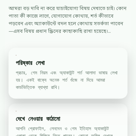
আমরা বড় দাবি না করে যাচাইযোগ্য বিষয় দেখাতে চাই। কোন
পাতা কী কাজে লাগে, যোগাযোগ কোথায়, শর্ত কীভাবে
পড়বেন এবং অ্যাকাউন্টে বদল হলে কোথায় সতর্কতা পাবেন
—এসব বিষয় প্রধান স্ক্রিনের কাছাকাছি রাখা হয়েছে।...
পরিষ্কার লেখা
প্রচার, গেম নিয়ম এবং অ্যাকাউন্ট শর্ত আলাদা ভাষায় লেখা
হয়। একই বাক্যে অনেক শর্ত গুঁজে না দিয়ে আমরা
কার্ডভিত্তিক ব্যাখ্যা রাখি।
দেখে নেওয়ার কাঠামো
আপনি প্রোফাইল, লেনদেন ও গেম ইতিহাস অ্যাকাউন্ট