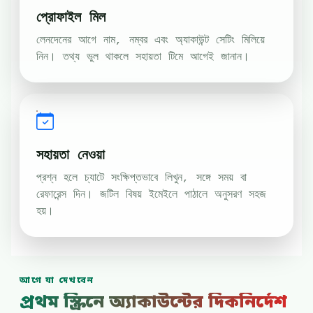
প্রোফাইল মিল
লেনদেনের আগে নাম, নম্বর এবং অ্যাকাউন্ট সেটিং মিলিয়ে
নিন। তথ্য ভুল থাকলে সহায়তা টিমে আগেই জানান।
সহায়তা নেওয়া
প্রশ্ন হলে চ্যাটে সংক্ষিপ্তভাবে লিখুন, সঙ্গে সময় বা
রেফারেন্স দিন। জটিল বিষয় ইমেইলে পাঠালে অনুসরণ সহজ
হয়।
আগে যা দেখবেন
প্রথম স্ক্রিনে অ্যাকাউন্টের দিকনির্দেশ