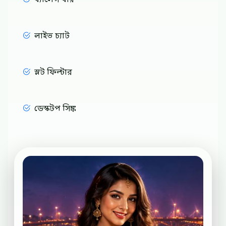
ব্যালেন্স বার
লাইভ চ্যাট
স্লট ফিল্টার
ডেস্কটপ সিঙ্ক