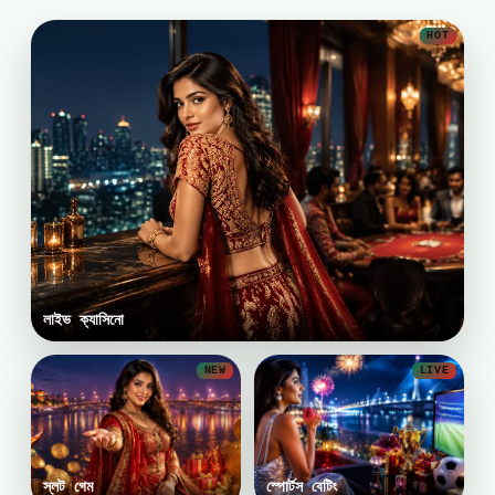
HOT
লাইভ ক্যাসিনো
NEW
LIVE
স্লট গেম
স্পোর্টস বেটিং