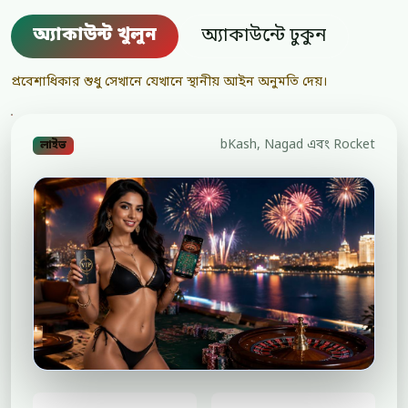
অ্যাকাউন্ট খুলুন
অ্যাকাউন্টে ঢুকুন
প্রবেশাধিকার শুধু সেখানে যেখানে স্থানীয় আইন অনুমতি দেয়।
bKash, Nagad এবং Rocket
লাইভ