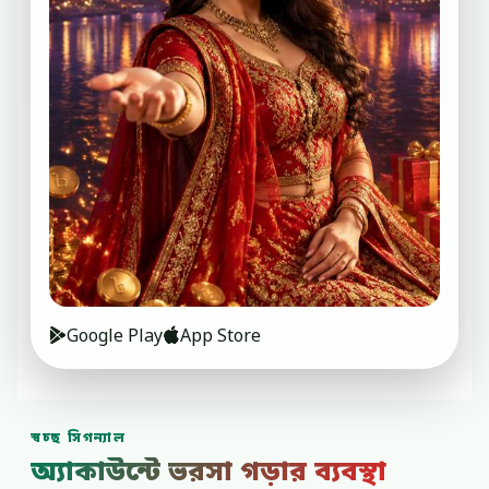
Google Play
App Store
স্বচ্ছ সিগন্যাল
অ্যাকাউন্টে ভরসা গড়ার ব্যবস্থা