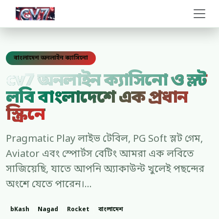
cv7
বাংলাদেশ অনলাইন ক্যাসিনো
cv7 অনলাইন ক্যাসিনো ও স্লট
লবি বাংলাদেশে এক প্রধান
স্ক্রিনে
Pragmatic Play লাইভ টেবিল, PG Soft স্লট গেম,
Aviator এবং স্পোর্টস বেটিং আমরা এক লবিতে
সাজিয়েছি, যাতে আপনি অ্যাকাউন্ট খুলেই পছন্দের
অংশে যেতে পারেন।...
bKash
Nagad
Rocket
বাংলাদেশ