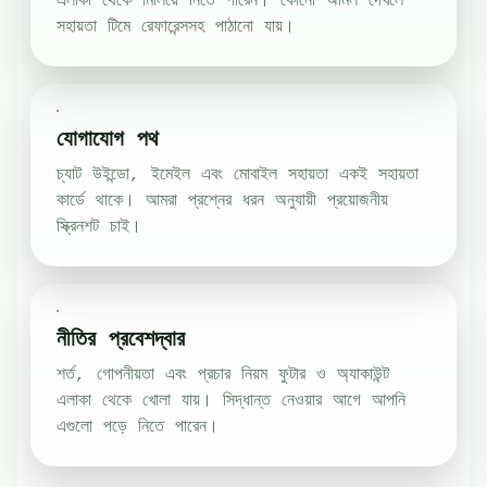
এলাকা থেকে মিলিয়ে নিতে পারেন। কোনো অমিল দেখলে
সহায়তা টিমে রেফারেন্সসহ পাঠানো যায়।
যোগাযোগ পথ
চ্যাট উইন্ডো, ইমেইল এবং মোবাইল সহায়তা একই সহায়তা
কার্ডে থাকে। আমরা প্রশ্নের ধরন অনুযায়ী প্রয়োজনীয়
স্ক্রিনশট চাই।
নীতির প্রবেশদ্বার
শর্ত, গোপনীয়তা এবং প্রচার নিয়ম ফুটার ও অ্যাকাউন্ট
এলাকা থেকে খোলা যায়। সিদ্ধান্ত নেওয়ার আগে আপনি
এগুলো পড়ে নিতে পারেন।