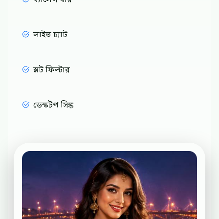
ব্যালেন্স বার
লাইভ চ্যাট
স্লট ফিল্টার
ডেস্কটপ সিঙ্ক