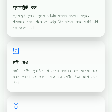
অ্যাকাউন্ট শুরু
অ্যাকাউন্ট খুলতে প্রধান বোতাম ব্যবহার করুন। নম্বর,
পাসওয়ার্ড এবং প্রোফাইল তথ্য ঠিক রাখলে পরের যাচাই ধাপ
কম জটিল হয়।
লবি দেখা
স্লট, লাইভ ক্যাসিনো বা খেলার বাজারের কার্ড আলাদা করে
স্ক্যান করুন। যে অংশে যেতে চান সেটির নিয়ম আগে দেখে
নিন।