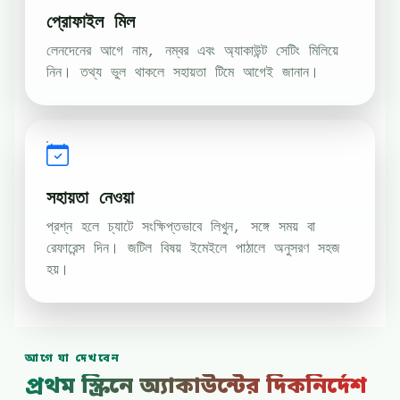
প্রোফাইল মিল
লেনদেনের আগে নাম, নম্বর এবং অ্যাকাউন্ট সেটিং মিলিয়ে
নিন। তথ্য ভুল থাকলে সহায়তা টিমে আগেই জানান।
সহায়তা নেওয়া
প্রশ্ন হলে চ্যাটে সংক্ষিপ্তভাবে লিখুন, সঙ্গে সময় বা
রেফারেন্স দিন। জটিল বিষয় ইমেইলে পাঠালে অনুসরণ সহজ
হয়।
আগে যা দেখবেন
প্রথম স্ক্রিনে অ্যাকাউন্টের দিকনির্দেশ