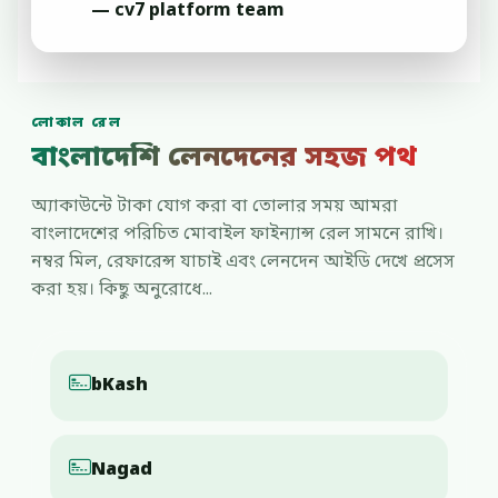
— cv7 platform team
লোকাল রেল
বাংলাদেশি লেনদেনের সহজ পথ
অ্যাকাউন্টে টাকা যোগ করা বা তোলার সময় আমরা
বাংলাদেশের পরিচিত মোবাইল ফাইন্যান্স রেল সামনে রাখি।
নম্বর মিল, রেফারেন্স যাচাই এবং লেনদেন আইডি দেখে প্রসেস
করা হয়। কিছু অনুরোধে...
bKash
Nagad