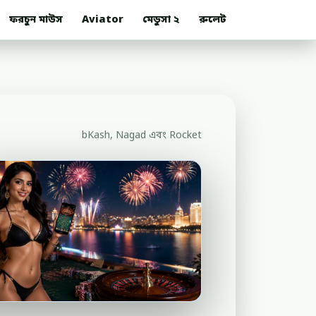
ফরচুন মাউস
Aviator
মেডুসা ২
রুলেট
bKash, Nagad এবং Rocket