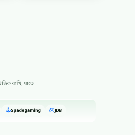
্তিক রাখি, যাতে
Spadegaming
JDB