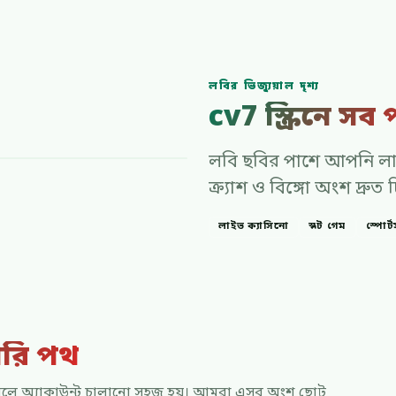
লবির ভিজ্যুয়াল দৃশ্য
cv7 স্ক্রিনে সব
লবি ছবির পাশে আপনি লাইভ 
ক্র্যাশ ও বিঙ্গো অংশ দ্রু
লাইভ ক্যাসিনো
স্লট গেম
স্পোর্
ারি পথ
নিলে অ্যাকাউন্ট চালানো সহজ হয়। আমরা এসব অংশ ছোট