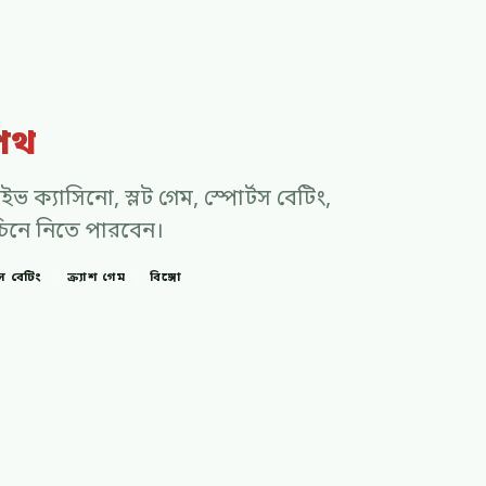
 পথ
ক্যাসিনো, স্লট গেম, স্পোর্টস বেটিং,
ত চিনে নিতে পারবেন।
টস বেটিং
ক্র্যাশ গেম
বিঙ্গো