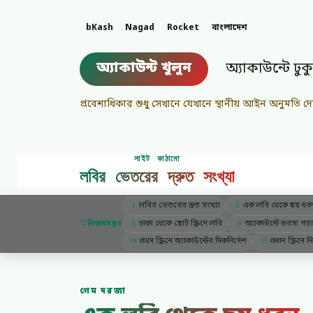
bKash
Nagad
Rocket
বাংলাদেশ
অ্যাকাউন্ট খুলুন
অ্যাকাউন্টে ঢুক
প্রবেশাধিকার শুধু সেখানে যেখানে স্থানীয় আইন অনুমতি দে
সাইট কাঠামো
লবির ভেতরের দ্রুত সংখ্যা
লবির ভেতরের দ্রুত সংখ্যা
এক লবি থেকে ছয় ধর
1
2
ঢাকা থেকে ছোট স্ক্রিনে লবি
অ্যাকাউন্টে ভরসা গড়ার
বিভাগসমূহ
8
9
প্রথম স্ক্রিনে অ্যাকাউন্টের দিকনির্দেশ
প্রধান স্ক্রিনে ন
14
15
গেম দরজা