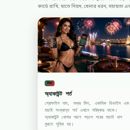
কার্ডে রাখি, যাতে নিয়ম, খেলার ধরন, সহায়তা এ
নিয়ম
অ্যাকাউন্ট শর্ত
প্রোফাইল নাম, নম্বর মিল, একাধিক ডিভাইস এবং
যাচাই সংক্রান্ত শর্ত এখানে পরিষ্কার থাকে।
অ্যাকাউন্ট খোলার আগে পড়লে পরের যাচাই ধাপ
বুঝতে সুবিধা হয়।