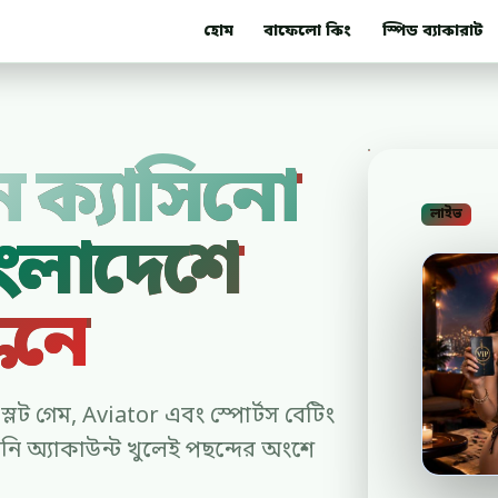
হোম
বাফেলো কিং
স্পিড ব্যাকারাট
 ক্যাসিনো
লাইভ
াংলাদেশে
রিনে
লট গেম, Aviator এবং স্পোর্টস বেটিং
 অ্যাকাউন্ট খুলেই পছন্দের অংশে