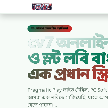
cv7
বাংলাদেশ অনলাইন ক্যাসিনো
cv7 অনলাইন
ও স্লট লবি ব
এক প্রধান স্ক্
Pragmatic Play লাইভ টেবিল, PG Soft স্
আমরা এক লবিতে সাজিয়েছি, যাতে আপনি
যেতে পারেন।...