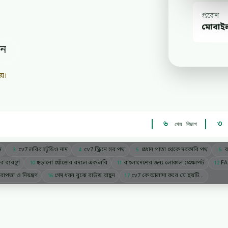
প্রবেশ
মোবাই
ুন
য়।
৬
৩
গেম বিভাগ
ন
cv7 লবির স্টুডিও নাম
cv7 স্ক্রিনে সব পথ
প্রধান পাতা থেকে দরকারি পথ
ব
3
4
5
6
 ব্যবস্থা
ছড়ানো খোঁজের বদলে এক লবি
বাংলাদেশের জন্য লোকাল প্রেক্ষাপট
F
10
11
12
িরাপত্তা ও নিয়ন্ত্রণ
গেম ধরন বুঝে রাউন্ড বাছুন
cv7 কে আলাদা করে যে ছয়টি...
16
17