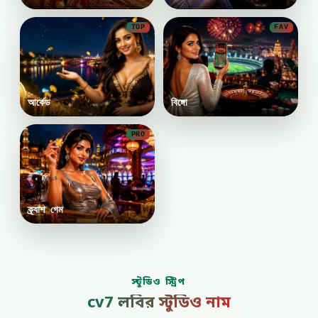
TOP
FAV
আর্কেড
বিঙ্গো
PRO
ক্র্যাশ গেম
স্টুডিও স্ট্রিপ
cv7 লবির স্টুডিও নাম