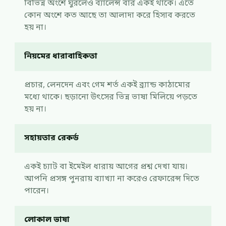
বিভিন্ন অংশে ঘুরলেও ব্যালেন্স বার একই থাকে। এতে
কোন অংশে কত আছে তা আলাদা করে হিসাব করতে
হয় না।
নিয়মের ধারাবাহিকতা
প্রচার, লেনদেন এবং গেম শর্ত একই ব্র্যান্ড কাঠামোর
মধ্যে থাকে। ছড়ানো উৎসের ভিন্ন ভাষা মিলিয়ে পড়তে
হয় না।
সহায়তার রেকর্ড
একই চ্যাট বা ইমেইল ধারায় আগের প্রশ্ন দেখা যায়।
আপনি প্রসঙ্গ পুনরায় ব্যাখ্যা না করেও রেফারেন্স দিতে
পারেন।
লোকাল ভাষা