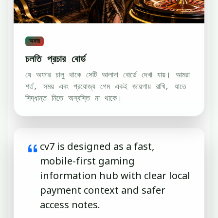
অফার
চলতি প্রচার বোর্ড
যে অফার চালু থাকে সেটি আলাদা বোর্ডে দেখা যায়। আমরা
শর্ত, সময় এবং প্রযোজ্য গেম একই জায়গায় রাখি, যাতে
সিদ্ধান্ত নিতে অস্বস্তি না থাকে।
cv7 is designed as a fast,
mobile-first gaming
information hub with clear local
payment context and safer
access notes.