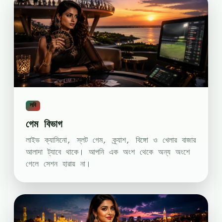
লবি
গেম বিভাগ
লাইভ ক্যাসিনো, স্লট গেম, ক্র্যাশ, বিঙ্গো ও খেলার বাজার
আলাদা ট্যাবে থাকে। আপনি এক অংশ থেকে অন্য অংশে
গেলে সেশন হারায় না।