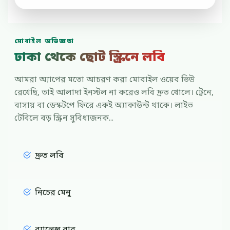
মোবাইল অভিজ্ঞতা
ঢাকা থেকে ছোট স্ক্রিনে লবি
আমরা অ্যাপের মতো আচরণ করা মোবাইল ওয়েব ভিউ
রেখেছি, তাই আলাদা ইনস্টল না করেও লবি দ্রুত খোলে। ট্রেনে,
বাসায় বা ডেস্কটপে ফিরে একই অ্যাকাউন্ট থাকে। লাইভ
টেবিলে বড় স্ক্রিন সুবিধাজনক...
দ্রুত লবি
নিচের মেনু