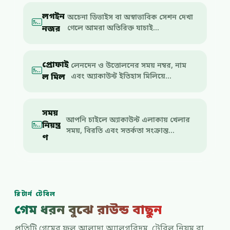
লগইন
অচেনা ডিভাইস বা অস্বাভাবিক সেশন দেখা
নজর
গেলে আমরা অতিরিক্ত যাচাই...
প্রোফাই
লেনদেন ও উত্তোলনের সময় নম্বর, নাম
ল মিল
এবং অ্যাকাউন্ট ইতিহাস মিলিয়ে...
সময়
আপনি চাইলে অ্যাকাউন্ট এলাকায় খেলার
নিয়ন্ত্র
সময়, বিরতি এবং সতর্কতা সংক্রান্ত...
ণ
রিটার্ন টেবিল
গেম ধরন বুঝে রাউন্ড বাছুন
প্রতিটি গেমের ফল আলাদা অ্যালগরিদম, টেবিল নিয়ম বা