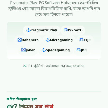
Pragmatic Play, PG Soft এবং Habanero সহ পরিচিত
স্টুডিওর গেম আমরা বিভাগভিত্তিক রাখি, যাতে আপনি নাম
দেখে দ্রুত চিনতে পারেন।
Pragmatic Play
PG Soft
Habanero
Microgaming
CQ9
Joker
Spadegaming
JDB
8+ স্টুডিও · বাংলাদেশ এর জন্য সাজানো
লবির ভিজ্যুয়াল দৃশ্য
cv7 স্ক্রিনে সব পথ