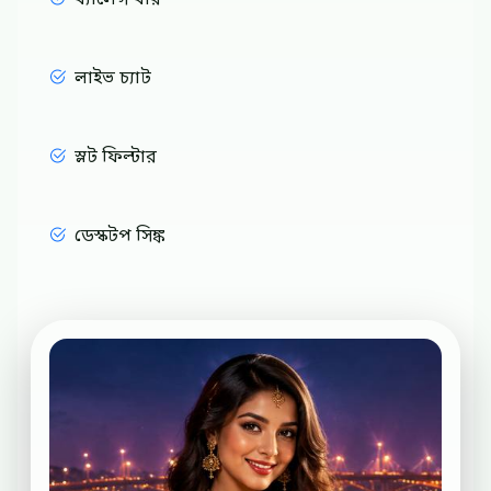
ব্যালেন্স বার
লাইভ চ্যাট
স্লট ফিল্টার
ডেস্কটপ সিঙ্ক