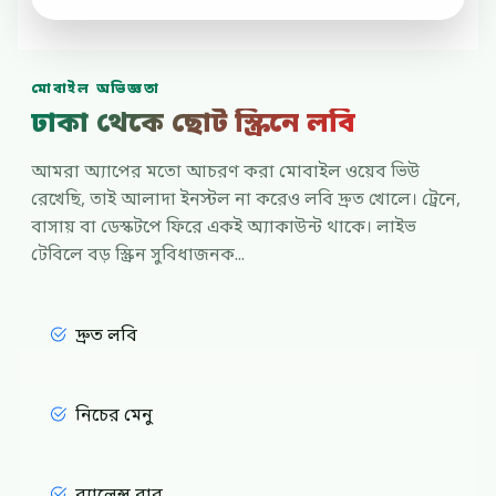
মোবাইল অভিজ্ঞতা
ঢাকা থেকে ছোট স্ক্রিনে লবি
আমরা অ্যাপের মতো আচরণ করা মোবাইল ওয়েব ভিউ
রেখেছি, তাই আলাদা ইনস্টল না করেও লবি দ্রুত খোলে। ট্রেনে,
বাসায় বা ডেস্কটপে ফিরে একই অ্যাকাউন্ট থাকে। লাইভ
টেবিলে বড় স্ক্রিন সুবিধাজনক...
দ্রুত লবি
নিচের মেনু