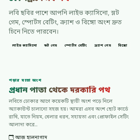
লবি ছবির পাশে আপনি লাইভ ক্যাসিনো, স্লট
গেম, স্পোর্টস বেটিং, ক্র্যাশ ও বিঙ্গো অংশ দ্রুত
চিনে নিতে পারবেন।
লাইভ ক্যাসিনো
স্লট গেম
স্পোর্টস বেটিং
ক্র্যাশ গেম
বিঙ্গো
পড়ার মতো অংশ
প্রধান পাতা থেকে দরকারি পথ
লবিতে ঢোকার আগে কয়েকটি স্থায়ী অংশ পড়ে নিলে
অ্যাকাউন্ট চালানো সহজ হয়। আমরা এসব অংশ ছোট কার্ডে
রাখি, যাতে নিয়ম, খেলার ধরন, সহায়তা এবং প্রোফাইল সেটিং
আলাদা করে...
আজ হালনাগাদ