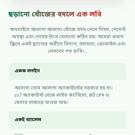
ছড়ানো খোঁজের বদলে এক লবি
অনলাইনে আলাদা আলাদা খোঁজে সময় গেলে নিয়ম, পেমেন্ট
অবস্থা এবং গেমের উৎস মেলানো কঠিন হয়। আমরা প্রধান
স্ক্রিনে একই ব্র্যান্ডের অধীনে বিভাগ, সহায়তা, প্রোফাইল এবং
লেনদেন পথ রাখি।...
একক লগইন
আলাদা গেমে আলাদা অ্যাকাউন্টের দরকার হয় না।
cv7 অ্যাকাউন্ট থেকে লাইভ ক্যাসিনো, স্লট গেম ও
খেলার বাজারে যাওয়া যায়।
একই ব্যালেন্স