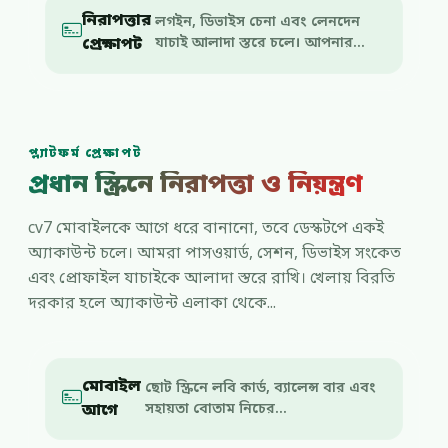
নিরাপত্তার
লগইন, ডিভাইস চেনা এবং লেনদেন
প্রেক্ষাপট
যাচাই আলাদা স্তরে চলে। আপনার...
প্ল্যাটফর্ম প্রেক্ষাপট
প্রধান স্ক্রিনে নিরাপত্তা ও নিয়ন্ত্রণ
cv7 মোবাইলকে আগে ধরে বানানো, তবে ডেস্কটপে একই
অ্যাকাউন্ট চলে। আমরা পাসওয়ার্ড, সেশন, ডিভাইস সংকেত
এবং প্রোফাইল যাচাইকে আলাদা স্তরে রাখি। খেলায় বিরতি
দরকার হলে অ্যাকাউন্ট এলাকা থেকে...
মোবাইল
ছোট স্ক্রিনে লবি কার্ড, ব্যালেন্স বার এবং
আগে
সহায়তা বোতাম নিচের...