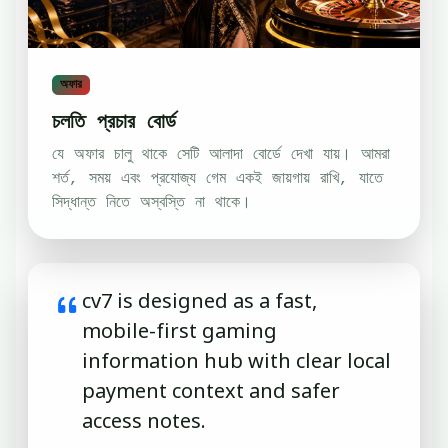
অফার
চলতি প্রচার বোর্ড
যে অফার চালু থাকে সেটি আলাদা বোর্ডে দেখা যায়। আমরা
শর্ত, সময় এবং প্রযোজ্য গেম একই জায়গায় রাখি, যাতে
সিদ্ধান্ত নিতে অস্বস্তি না থাকে।
cv7 is designed as a fast,
mobile-first gaming
information hub with clear local
payment context and safer
access notes.