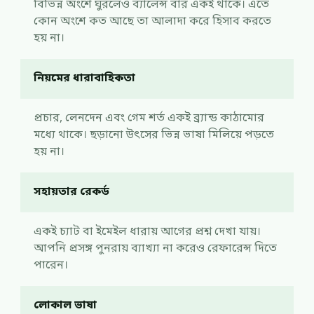
বিভিন্ন অংশে ঘুরলেও ব্যালেন্স বার একই থাকে। এতে
কোন অংশে কত আছে তা আলাদা করে হিসাব করতে
হয় না।
নিয়মের ধারাবাহিকতা
প্রচার, লেনদেন এবং গেম শর্ত একই ব্র্যান্ড কাঠামোর
মধ্যে থাকে। ছড়ানো উৎসের ভিন্ন ভাষা মিলিয়ে পড়তে
হয় না।
সহায়তার রেকর্ড
একই চ্যাট বা ইমেইল ধারায় আগের প্রশ্ন দেখা যায়।
আপনি প্রসঙ্গ পুনরায় ব্যাখ্যা না করেও রেফারেন্স দিতে
পারেন।
লোকাল ভাষা