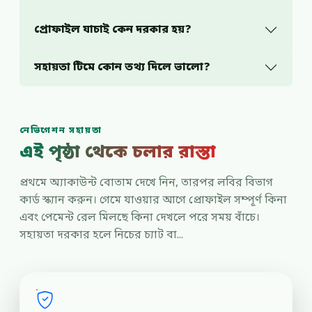
প্রোফাইল যাচাই কেন দরকার হয়?
সহায়তা টিমে কোন তথ্য দিলে ভালো?
নেভিগেশন সহায়তা
এই পৃষ্ঠা থেকে চলার রাস্তা
প্রথমে অ্যাকাউন্ট বোতাম দেখে নিন, তারপর লবির বিভাগ
কার্ড স্ক্যান করুন। গেমে যাওয়ার আগে প্রোফাইল সম্পূর্ণ কিনা
এবং পেমেন্ট রেল মিলছে কিনা দেখলে পরে সময় বাঁচে।
সহায়তা দরকার হলে নিচের চ্যাট বা...