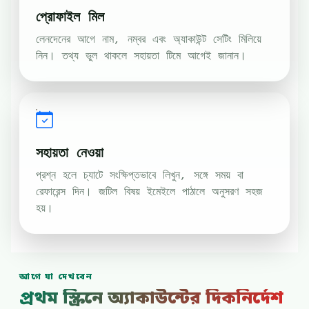
প্রোফাইল মিল
লেনদেনের আগে নাম, নম্বর এবং অ্যাকাউন্ট সেটিং মিলিয়ে
নিন। তথ্য ভুল থাকলে সহায়তা টিমে আগেই জানান।
সহায়তা নেওয়া
প্রশ্ন হলে চ্যাটে সংক্ষিপ্তভাবে লিখুন, সঙ্গে সময় বা
রেফারেন্স দিন। জটিল বিষয় ইমেইলে পাঠালে অনুসরণ সহজ
হয়।
আগে যা দেখবেন
প্রথম স্ক্রিনে অ্যাকাউন্টের দিকনির্দেশ