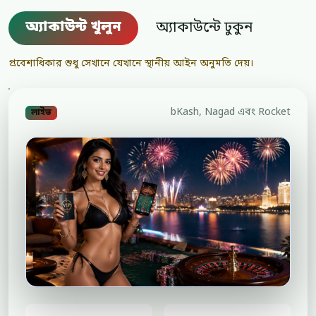
অ্যাকাউন্ট খুলুন
অ্যাকাউন্টে ঢুকুন
প্রবেশাধিকার শুধু সেখানে যেখানে স্থানীয় আইন অনুমতি দেয়।
bKash, Nagad এবং Rocket
লাইভ