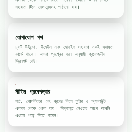
এলাকা থেকে মিলিয়ে নিতে পারেন। কোনো অমিল দেখলে
সহায়তা টিমে রেফারেন্সসহ পাঠানো যায়।
যোগাযোগ পথ
চ্যাট উইন্ডো, ইমেইল এবং মোবাইল সহায়তা একই সহায়তা
কার্ডে থাকে। আমরা প্রশ্নের ধরন অনুযায়ী প্রয়োজনীয়
স্ক্রিনশট চাই।
নীতির প্রবেশদ্বার
শর্ত, গোপনীয়তা এবং প্রচার নিয়ম ফুটার ও অ্যাকাউন্ট
এলাকা থেকে খোলা যায়। সিদ্ধান্ত নেওয়ার আগে আপনি
এগুলো পড়ে নিতে পারেন।